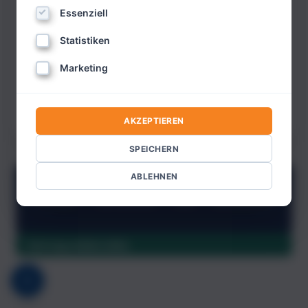
Essenziell
JETZT EINLOGGEN
Statistiken
PREMIUM INFO
Marketing
Noch nicht registriert?
Bitte hier klicken.
Passwort vergessen?
AKZEPTIEREN
SPEICHERN
ABLEHNEN
KONTAKT
IMPRESSUM
AGB
ABONNIEREN
Vertrag widerrufen