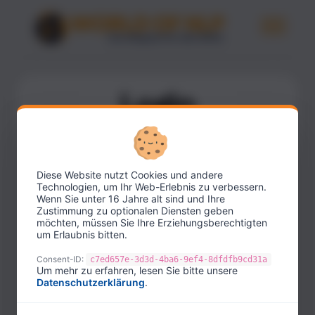
Login
Melde Dich mit Deinen bestehenden
Zugangsdaten an.
Diese Website nutzt Cookies und andere
E-Mail-Adresse
Technologien, um Ihr Web-Erlebnis zu verbessern.
Wenn Sie unter 16 Jahre alt sind und Ihre
Zustimmung zu optionalen Diensten geben
möchten, müssen Sie Ihre Erziehungsberechtigten
um Erlaubnis bitten.
Passwort
Consent-ID:
c7ed657e-3d3d-4ba6-9ef4-8dfdfb9cd31a
Um mehr zu erfahren, lesen Sie bitte unsere
Datenschutzerklärung
.