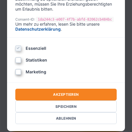
möchten, müssen Sie Ihre Erziehungsberechtigten
um Erlaubnis bitten.
E-mail address
Consent-ID:
1da244c3-e007-4f7b-abfd-82062cb484bc
Um mehr zu erfahren, lesen Sie bitte unsere
Datenschutzerklärung
.
Password
Essenziell
Statistiken
Confirm password
Marketing
AKZEPTIEREN
SPEICHERN
ABLEHNEN