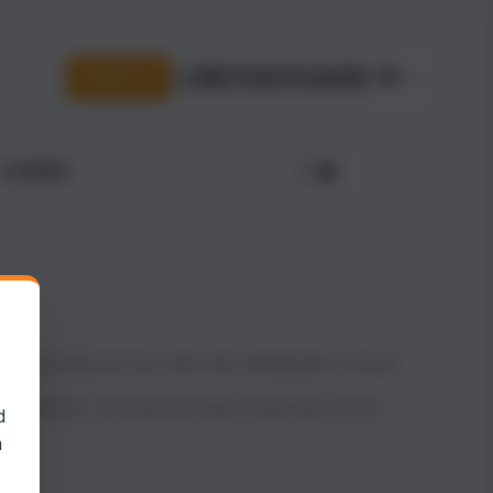
DE
ANGEBOTE
E-KURSE
ndest sie ab jetzt hier unter dem Menüpunkt E-Kurse.
 übernehmen. Dein Benutzername bleibt aber Deine
d
t.
n