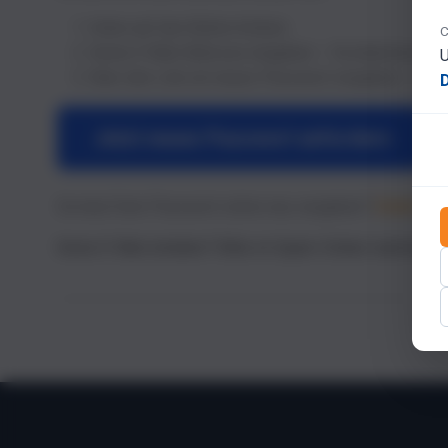
Unten auf den Button klicken.
C
Deine E-Mail-Adresse eingeben – Du bekommst sofo
U
Über den Link ein neues Passwort vergeben – dana
Jetzt neues Passwort anfordern
Du hast Dein Passwort schon neu vergeben?
Direkt zu
Keine E-Mail erhalten? Bitte im Spam-Ordner nachsehe