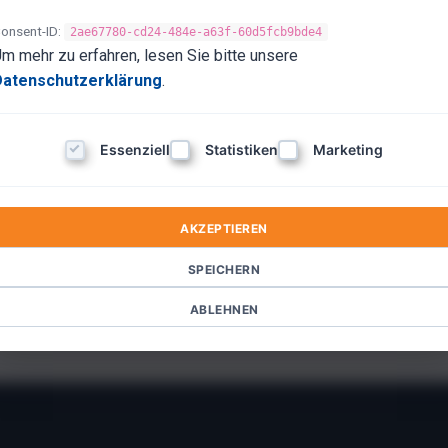
onsent-ID:
2ae67780-cd24-484e-a63f-60d5fcb9bde4
rt eine Mail mit einem Link.
m mehr zu erfahren, lesen Sie bitte unsere
ch loggst Du Dich wie gewohnt ein.
Datenschutzerklärung
.
Essenziell
Statistiken
Marketing
m Login
AKZEPTIEREN
n oder
kurz bei uns melden
– wir helfen Dir weiter.
SPEICHERN
ABLEHNEN