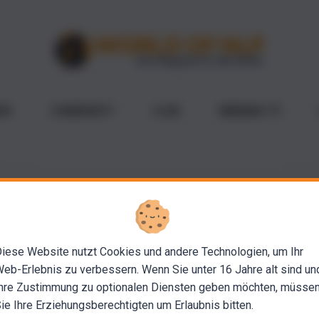
IN
COMMUNITY
CLUB
WEBINAR-TV
 ist umgezogen
form. Dein Zugang und alle Deine Kurse sind weiterhin da, Du fi
iese Website nutzt Cookies und andere Technologien, um Ihr
Aus Sicherheitsgründen konnten wir die alten Passwörter nicht
eb-Erlebnis zu verbessern. Wenn Sie unter 16 Jahre alt sind un
gt. Du kannst sofort zugreifen, sobald Du Dein Passwort anlegs
hre Zustimmung zu optionalen Diensten geben möchten, müsse
ie Ihre Erziehungsberechtigten um Erlaubnis bitten.