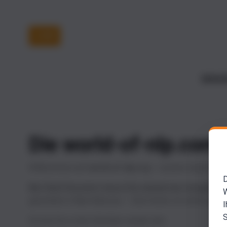
LOGIN
MAGAZ
Die world-of-nlp.com
Willkommen auf
world-of-nlp.org
– unserer neuen Platt
D
Nur Dein Passwort musst Du einmal neu vergeben.
W
gewohnte E-Mail-Adresse – Dein Konto ist schon angele
I
S
So bist Du in drei Schritten wieder drin: