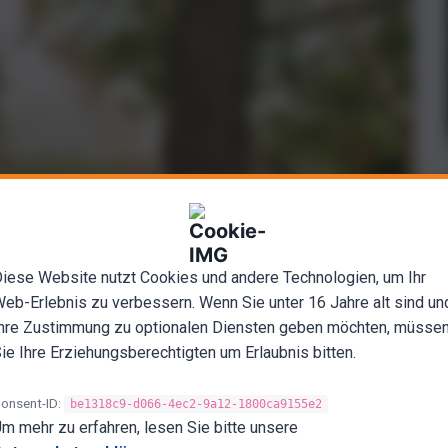
iese Website nutzt Cookies und andere Technologien, um Ihr
eb-Erlebnis zu verbessern. Wenn Sie unter 16 Jahre alt sind un
hre Zustimmung zu optionalen Diensten geben möchten, müsse
ie Ihre Erziehungsberechtigten um Erlaubnis bitten.
onsent-ID:
– Mit diesen 6 Schritten schaffst
be1318c9-d066-4ec2-9a12-1800ca9155e2
m mehr zu erfahren, lesen Sie bitte unsere
affen, dass Du Dir wünchst