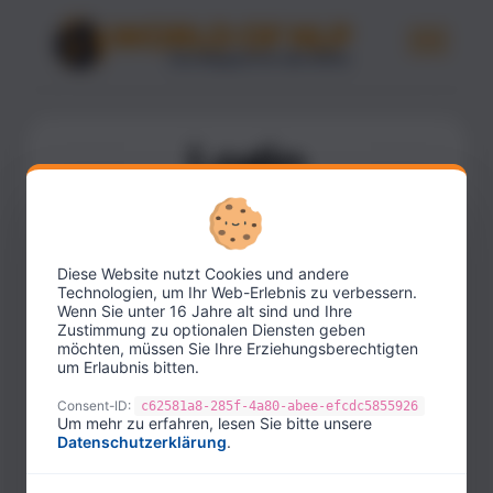
Login
Melde Dich mit Deinen bestehenden
Zugangsdaten an.
Diese Website nutzt Cookies und andere
E-Mail-Adresse
Technologien, um Ihr Web-Erlebnis zu verbessern.
Wenn Sie unter 16 Jahre alt sind und Ihre
Zustimmung zu optionalen Diensten geben
möchten, müssen Sie Ihre Erziehungsberechtigten
um Erlaubnis bitten.
Passwort
Consent-ID:
c62581a8-285f-4a80-abee-efcdc5855926
Um mehr zu erfahren, lesen Sie bitte unsere
Datenschutzerklärung
.