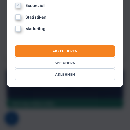
Essenziell
JETZT EINLOGGEN
Statistiken
PREMIUM INFO
Marketing
Noch nicht registriert?
Bitte hier klicken.
Passwort vergessen?
AKZEPTIEREN
SPEICHERN
ABLEHNEN
KONTAKT
IMPRESSUM
AGB
ABONNIEREN
Vertrag widerrufen