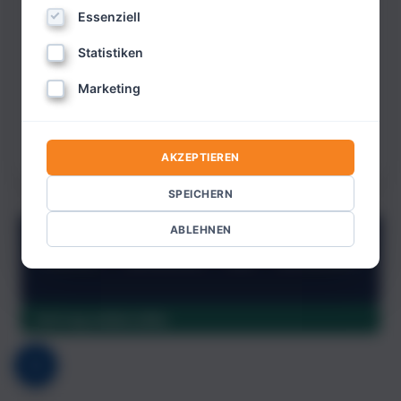
Essenziell
JETZT EINLOGGEN
Statistiken
PREMIUM INFO
Marketing
Noch nicht registriert?
Bitte hier klicken.
Passwort vergessen?
AKZEPTIEREN
SPEICHERN
ABLEHNEN
KONTAKT
IMPRESSUM
AGB
ABONNIEREN
Vertrag widerrufen