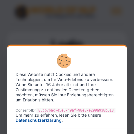
Login
Melde Dich mit Deinen bestehenden
Zugangsdaten an.
Diese Website nutzt Cookies und andere
E-Mail-Adresse
Technologien, um Ihr Web-Erlebnis zu verbessern.
Wenn Sie unter 16 Jahre alt sind und Ihre
Zustimmung zu optionalen Diensten geben
möchten, müssen Sie Ihre Erziehungsberechtigten
um Erlaubnis bitten.
Passwort
Consent-ID:
85cb7bac-45e5-49af-98e8-e299a938b618
Um mehr zu erfahren, lesen Sie bitte unsere
Datenschutzerklärung
.