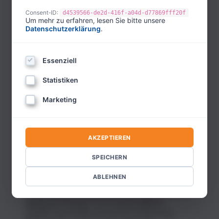
die Menschen nicht kennen.“
Consent-ID:
d4539566-de2d-416f-a04d-d77869fff20f
Um mehr zu erfahren, lesen Sie bitte unsere
Konfuzius
Datenschutzerklärung
.
Durch dieses Wort wird eine Realität erschaffen und wir können uns
ein wenig in dieser neuen Realität bewegen. In dieser neuen Realität
Essenziell
kommt es oft zu neuen Gedanken, Gefühlen und teilweise auch
Glaubenssätzen über uns selbst. Diese Methode ist also sehr effektiv,
wenn es um drastischere Änderungen geht. Das nächste Mal, wenn
Statistiken
sich ein Freund von Dir darüber beklagt, dass es schwer ist, sich
selbstständig zu machen, kannst Du ihn direkt in eine mögliche
Marketing
Lösung schicken: „Mal angenommen, Du hast Dich erfolgreich
selbstständig gemacht… In welcher Weise hat sich dann Dein Leben
verbessert? Was schätzt Du an diesem Leben besonders gerne?“
Ich will nicht so dick sein.
AKZEPTIEREN
→
Sondern?
Ich will nicht ewig angestellt sein.
SPEICHERN
→
Sondern?
Ich möchte nicht allein sein.
ABLEHNEN
→
Sondern, was wünschst Du Dir stattdessen?
Ob als ein Wort oder als Phrase, es hilft, aus den negativen
Denkbahnen auszusteigen und neue Gedankengebilde zu
erschaffen. Diese sind oft der erste Schritt für eine dramatische