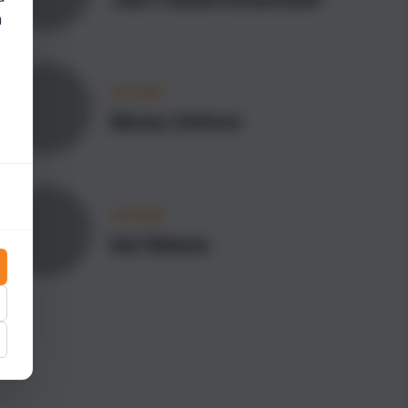
n
AUTHOR
Marian Zefferer
AUTHOR
Karl Nielsen