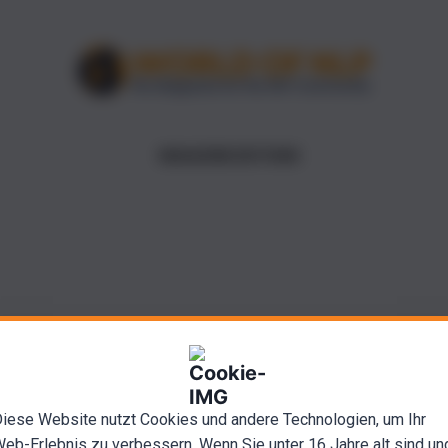
MAGAZINE EDITIONS
AUTHOR
iese Website nutzt Cookies und andere Technologien, um Ihr
Lucas Derks
eb-Erlebnis zu verbessern. Wenn Sie unter 16 Jahre alt sind un