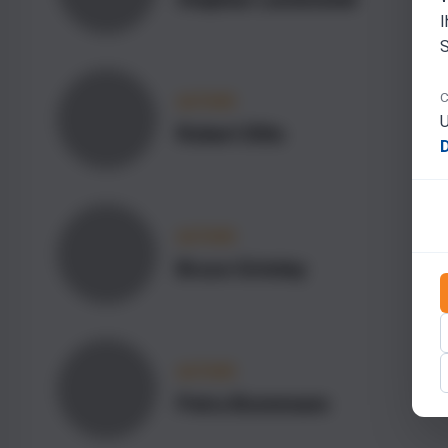
I
S
C
AUTHOR
U
Robert Dilts
AUTHOR
Bruce Grimley
AUTHOR
Petra Bonnmann