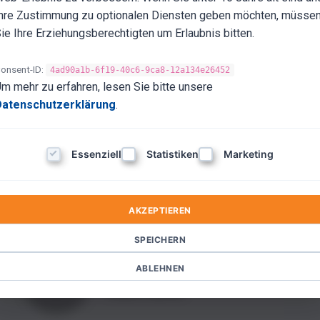
hre Zustimmung zu optionalen Diensten geben möchten, müsse
ie Ihre Erziehungsberechtigten um Erlaubnis bitten.
onsent-ID:
4ad90a1b-6f19-40c6-9ca8-12a134e26452
AUTHOR
m mehr zu erfahren, lesen Sie bitte unsere
Dr. Franz Hütter
Datenschutzerklärung
.
Essenziell
Statistiken
Marketing
AUTHOR
Ralf Stumpf
AKZEPTIEREN
SPEICHERN
AUTHOR
ABLEHNEN
Nada Kaiser