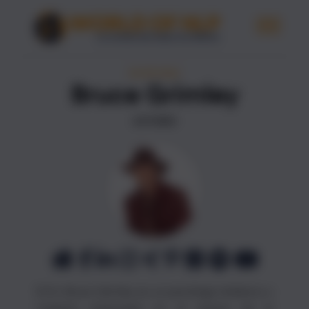
ESCRITORAS
Bruce Grimley
AUTORES
El Dr. Bruce Grimley es un psicólogo británico y