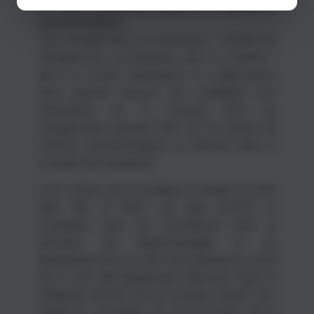
et des directives pour le leadership
neurostratégique.
"Les changements se produisent - Rendre les
changements compatibles avec le cerveau" :
dans ce travail, développé en collaboration
avec d'autres auteurs, des stratégies sont
présentées sur la manière dont les
changements peuvent être mis en œuvre de
manière neurobiologique et efficace dans le
contexte de l'entreprise.
Le Dr. Hütter est le fondateur et leader du think
tank "Net of Brain", qui agit comme un
incubateur pour les innovations dans le
domaine de l'apprentissage et du
développement et a été récompensé en 2022
par le prix démographique allemand dans la
catégorie "Donner vie au nouveau travail". Son
travail se concentre sur la promotion de la