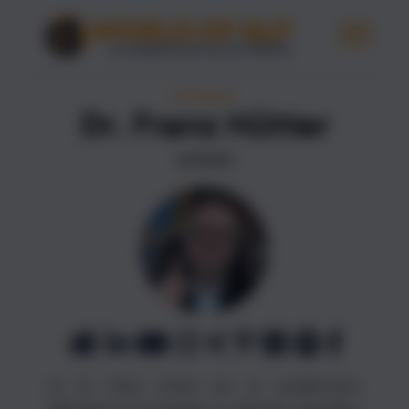
ÉCRIVAINES
Dr. Franz Hütter
AUTEURS
Le Dr. Franz Hütter est un académicien