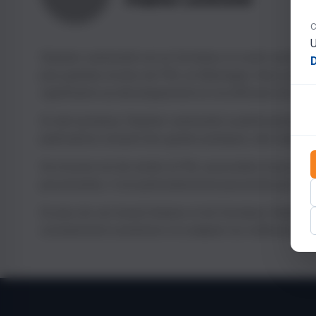
C
U
Stephan Landsiedel est un formateur et coach certifié en
plus grandes écoles de PNL en Allemagne. Avec plus de 
significative au développement et à la diffusion de la 
En tant qu'auteur, Stephan Landsiedel a publié plusieu
publications incluent des guides pratiques, des manuels
Sa mission est de rendre la PNL accessible à tous et de
personnelles. Il est particulièrement passionné par l'ap
En plus de son travail d'auteur et de formateur, Stepha
constamment à améliorer et à adapter les méthodes de 