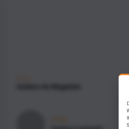
DÉTAILS
Auteurs du Magazine
D
W
I
AUTEUR
S
Stephan Landsiedel