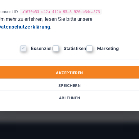
onsent-ID:
a1670b53-d42a-4f2b-95a3-926db34ca573
m mehr zu erfahren, lesen Sie bitte unsere
 PNL, ainsi qu'un auteur et conférencier renommé. Il est le fonda
Datenschutzerklärung
.
20 ans d'expérience dans le domaine de la PNL, il a formé des 
PNL en Allemagne et en Europe.
Essenziell
Statistiken
Marketing
rs livres sur la PNL et le développement personnel, qui sont de
 de formation et des ouvrages théoriques qui rendent la PNL acc
AKZEPTIEREN
 montrer comment ces techniques peuvent être appliquées dans la 
plication pratique de la PNL dans le coaching, la thérapie et le 
SPEICHERN
n Landsiedel est également actif dans la recherche et le dévelo
ABLEHNEN
PNL pour répondre aux besoins actuels et futurs.