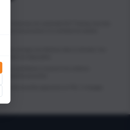
teur et directeur de Landsiedel NLP Training, l'une des
milliers de personnes et a contribué de manière
venus des ouvrages de référence dans le domaine. Ses
essible à un large public.
vie quotidienne, le travail et les relations
développement personnel.
ppement de nouvelles approches en PNL. Il s'engage