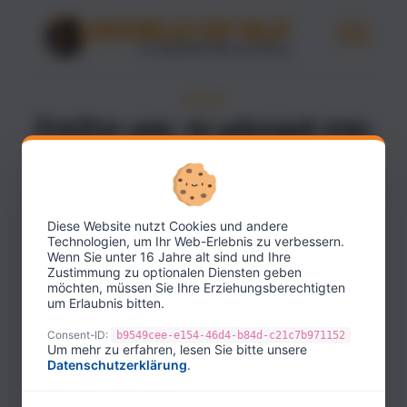
ΕΠΑΦΉ
Στείλτε μας το μήνυμά σας
Αν έχετε ερωτήσεις σχετικά με το περιεχόμενο, τη
συνδρομή ή την premium περιοχή, γράψτε μας
Diese Website nutzt Cookies und andere
μέσω της φόρμας.
Technologien, um Ihr Web-Erlebnis zu verbessern.
Wenn Sie unter 16 Jahre alt sind und Ihre
Για λόγους ασφαλείας θα σας στείλουμε πρώτα
Zustimmung zu optionalen Diensten geben
möchten, müssen Sie Ihre Erziehungsberechtigten
έναν κωδικό επαλήθευσης στο email σας.
um Erlaubnis bitten.
Το όνομά σας
Consent-ID:
b9549cee-e154-46d4-b84d-c21c7b971152
Um mehr zu erfahren, lesen Sie bitte unsere
Datenschutzerklärung
.
Το email σας