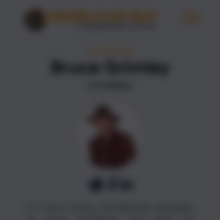
ΛΕΠΤΟΜΈΡΕΙΕΣ
Bruce Grimley
ΣΥΓΓΡΑΦΈΑΣ
Ο Dr Bruce Grimley είναι Βρετανός ψυχολόγος