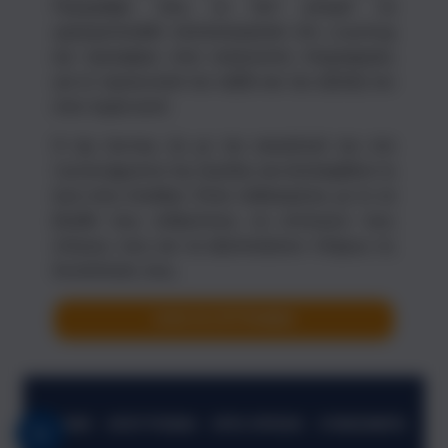
Περιγράφει πώς το NLP μπορεί να
χρησιμοποιηθεί αποτελεσματικά στο coaching
και προσφέρει στον αναγνώστη πληροφορίες
για το προσωπικό του ταξίδι και την εξέλιξή του
στον τομέα αυτό.
Ο Δρ Grimley ζει με την οικογένειά του στο
Cambridgeshire της Αγγλίας και απολαμβάνει τη
ζωή στην ύπαιθρο. Είναι παθιασμένος με το να
βοηθά τους ανθρώπους να επιτύχουν τους
στόχους τους και να αξιοποιήσουν πλήρως τις
δυνατότητές τους.
ΟΛΟΙ ΟΙ ΣΥΓΓΡΑΦΕΙΣ
ΕΠΑΦΉ
ΑΠΟΤΎΠΩΜΑ
ΌΡΟΙ ΧΡΉΣΗΣ
ΣΥΝΕΙΣΦΈΡΩ