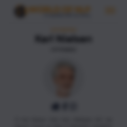
ΛΕΠΤΟΜΈΡΕΙΕΣ
Karl Nielsen
ΣΥΓΓΡΑΦΈΑΣ
Ο Karl Nielsen είναι ένας διάσημος NLP και