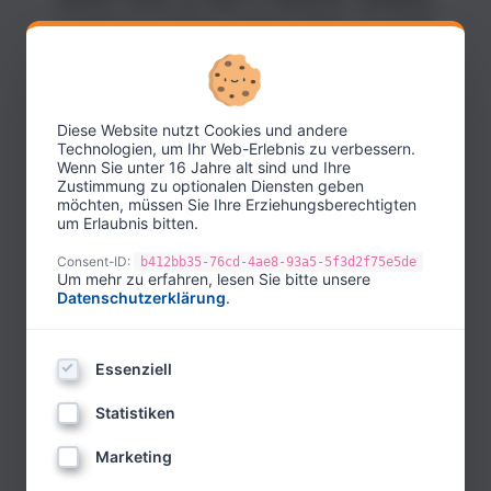
Master Trainer με έδρα το Βερολίνο. Διευθύνει
το NLP & Coaching Institute Berlin, το οποίο
ίδρυσε το 1997. Προηγουμένως είχε ιδρύσει το
πρώτο ινστιτούτο εκπαίδευσης NLP στο
Βερολίνο το 1986.
Diese Website nutzt Cookies und andere
Technologien, um Ihr Web-Erlebnis zu verbessern.
Στην ακαδημαϊκή του καριέρα, απέκτησε
Wenn Sie unter 16 Jahre alt sind und Ihre
διδακτορικό στην ψυχολογία και είναι καθηγητής
Zustimmung zu optionalen Diensten geben
möchten, müssen Sie Ihre Erziehungsberechtigten
ψυχολογίας σε 2 πανεπιστήμια της Λατινικής
um Erlaubnis bitten.
Αμερικής. Ήταν επίσης πρόεδρος του
Διοικητικού Συμβουλίου της Γερμανικής
Consent-ID:
b412bb35-76cd-4ae8-93a5-5f3d2f75e5de
Um mehr zu erfahren, lesen Sie bitte unsere
Ομπρέλας για την Ψυχοθεραπεία από το 2013
Datenschutzerklärung
.
έως το 2021 και είναι αναγνωρισμένος από το
Παγκόσμιο Συμβούλιο Ψυχοθεραπείας ως
Essenziell
ψυχοθεραπευτής του WCPC.
Είναι διεθνής πρόεδρος 7 ενώσεων για το NLP,
Statistiken
το Coaching, την Ύπνωση, τον Αστερισμό, τη
Marketing
Θετική Ψυχολογία, το Εννεάγραμμα και την