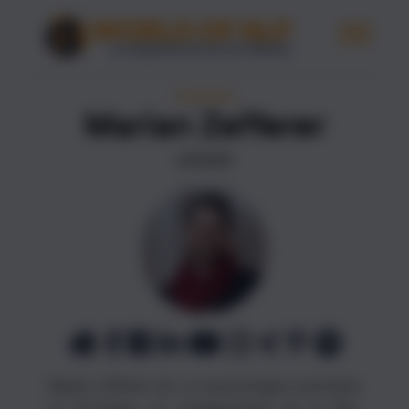
ÉCRIVAINES
Marian Zefferer
AUTEURS
Marian Zefferer est un psychologue autrichien