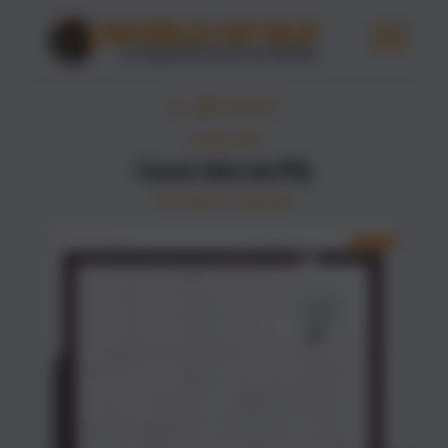
•
•
ÉDITION 1
CASSE-TÊTE
Casse-tête de PNL
Par Stefan Landsiedel