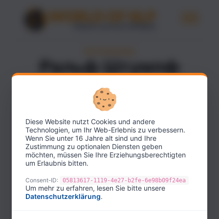
ПИСАТЕЛЬНИЦЫ
Ральф Штумпф
АВТОРЫ
Diese Website nutzt Cookies und andere
Technologien, um Ihr Web-Erlebnis zu verbessern.
Wenn Sie unter 16 Jahre alt sind und Ihre
Zustimmung zu optionalen Diensten geben
möchten, müssen Sie Ihre Erziehungsberechtigten
um Erlaubnis bitten.
Consent-ID:
05813617-1119-4e27-b2fe-6e98b09f24ea
Um mehr zu erfahren, lesen Sie bitte unsere
Datenschutzerklärung
.
Ральф Штумпф — опытный преподаватель и