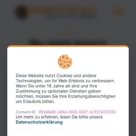
КОНТАКТ
Мы ждем вашего
сообщения
Если у вас есть вопросы по содержанию, подписке
Diese Website nutzt Cookies und andere
на печатную версию или области участников,
Technologien, um Ihr Web-Erlebnis zu verbessern.
пожалуйста, напишите нам напрямую через форму.
Wenn Sie unter 16 Jahre alt sind und Ihre
Zustimmung zu optionalen Diensten geben
Ваше имя
möchten, müssen Sie Ihre Erziehungsberechtigten
um Erlaubnis bitten.
Consent-ID:
891e6ab6-ad4a-4d1b-b32f-ac317e72355b
Ваш адрес электронной почты
Um mehr zu erfahren, lesen Sie bitte unsere
Datenschutzerklärung
.